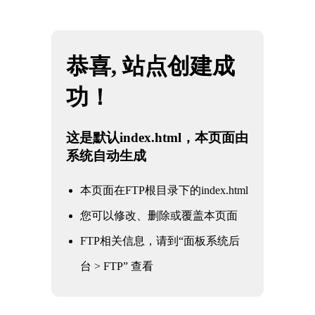
网站地图
安徽雷火·竞技(中国) - 亚洲电竞先驱
☰
石油
化工
电力
核电军工
水利水务
氧化铝
冶金钢铁
煤化工
船舶