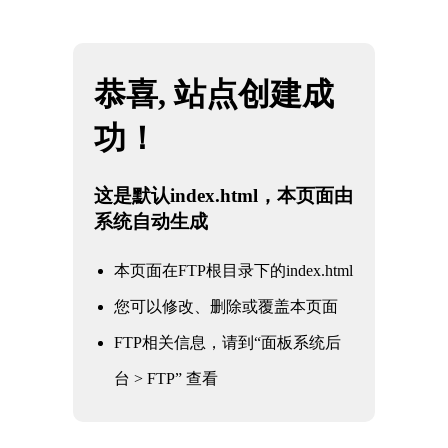
网站地图
重庆雷火·竞技(中国) - 亚洲电竞先驱
☰
石油
化工
电力
核电军工
水利水务
氧化铝
冶金钢铁
煤化工
船舶